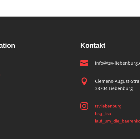
ation
Kontakt

info@tsv-liebenburg
n

Clemens-August-Stra
38704 Liebenburg

tsvliebenburg
hsg_lisa
lauf_um_die_baerenk