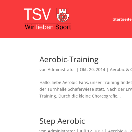
Startseite
Aerobic-Training
von
Administrator
|
Okt. 20, 2014
|
Aerobic & 
Hallo, liebe Aerobic-Fans, unser Training find
der Turnhalle Schäferwiese statt. Nach der E
Training. Durch die kleine Choreografie...
Step Aerobic
von
Administrator
|
Juli 12, 2013
|
Aerobic & G