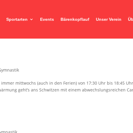
Sportarten
Events
Bärenkopflauf
Unser Verein
Üb
Gymnastik
et immer mittwochs (auch in den Ferien) von 17:30 Uhr bis 18:45 Uhr
rwärmung geht’s ans Schwitzen mit einem abwechslungsreichen Car
ymnastik