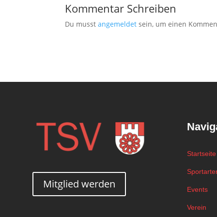
Kommentar Schreiben
Du musst
angemeldet
sein, um einen Kommen
Navig
Startseite
Sportarte
Mitglied werden
Events
Verein