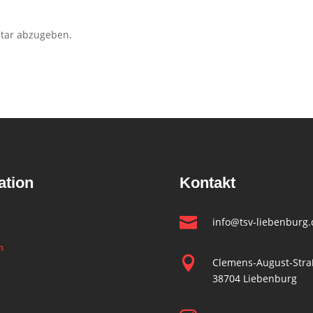
tar abzugeben.
ation
Kontakt

info@tsv-liebenburg
n

Clemens-August-Stra
38704 Liebenburg