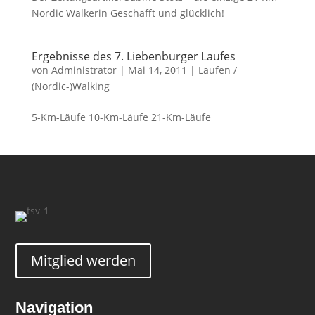
Nordic Walkerin Geschafft und glücklich!
Ergebnisse des 7. Liebenburger Laufes
von
Administrator
|
Mai 14, 2011
|
Laufen /
(Nordic-)Walking
5-Km-Läufe 10-Km-Läufe 21-Km-Läufe
Mitglied werden
Navigation