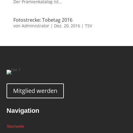
Der Prämienkatalog ist...
Fotostrecke: Tobetag 2016
von
Administrator
|
Dez. 20, 2016
|
TSV
Mitglied werden
Navigation
Startseite